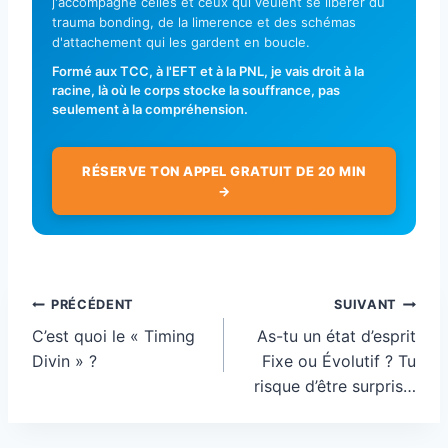
j'accompagne celles et ceux qui veulent se libérer du
trauma bonding, de la limerence et des schémas
d'attachement qui les gardent en boucle.
Formé aux TCC, à l'EFT et à la PNL, je vais droit à la
racine, là où le corps stocke la souffrance, pas
seulement à la compréhension.
RÉSERVE TON APPEL GRATUIT DE 20 MIN
→
Navigation
PRÉCÉDENT
SUIVANT
de
C’est quoi le « Timing
As-tu un état d’esprit
l’article
Divin » ?
Fixe ou Évolutif ? Tu
risque d’être surpris…