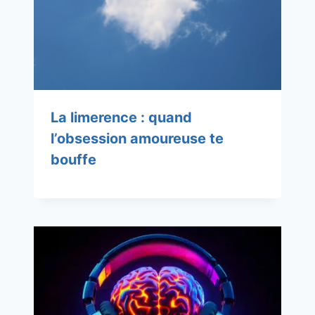
La limerence : quand
l’obsession amoureuse te
bouffe