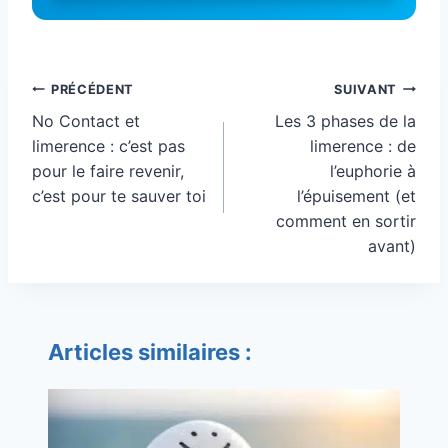
Navigation
PRÉCÉDENT
SUIVANT
de
No Contact et
Les 3 phases de la
l’article
limerence : c’est pas
limerence : de
pour le faire revenir,
l’euphorie à
c’est pour te sauver toi
l’épuisement (et
comment en sortir
avant)
Articles similaires :