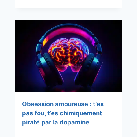
Obsession amoureuse : t’es
pas fou, t’es chimiquement
piraté par la dopamine