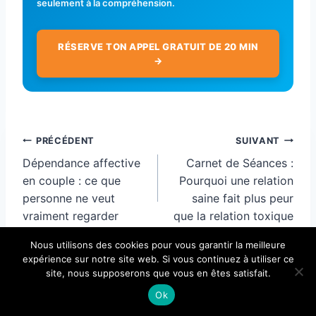
seulement à la compréhension.
RÉSERVE TON APPEL GRATUIT DE 20 MIN
→
Navigation
PRÉCÉDENT
SUIVANT
de
Dépendance affective
Carnet de Séances :
l’article
en couple : ce que
Pourquoi une relation
personne ne veut
saine fait plus peur
vraiment regarder
que la relation toxique
Nous utilisons des cookies pour vous garantir la meilleure
expérience sur notre site web. Si vous continuez à utiliser ce
site, nous supposerons que vous en êtes satisfait.
Articles similaires :
Ok