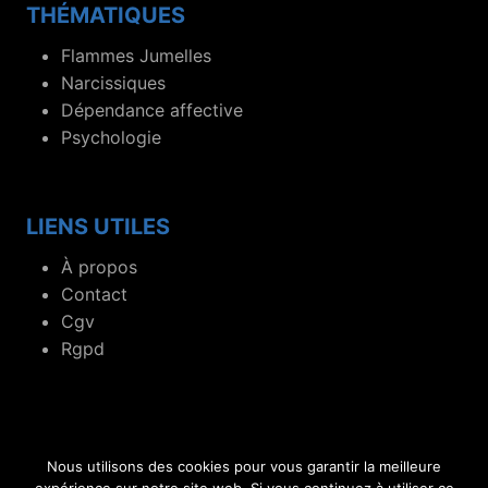
THÉMATIQUES
Flammes Jumelles
Narcissiques
Dépendance affective
Psychologie
LIENS UTILES
À propos
Contact
Cgv
Rgpd
Nous utilisons des cookies pour vous garantir la meilleure
© 2019- 2026 Blog dédié aux flammes jumelles et