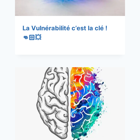
La Vulnérabilité c’est la clé !
👊🏻💥