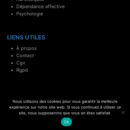
Dépendance affective
Psychologie
LIENS UTILES
À propos
Contact
Cgv
Rgpd
Nous utilisons des cookies pour vous garantir la meilleure
© 2019- 2026 Blog dédié aux flammes jumelles et
expérience sur notre site web. Si vous continuez à utiliser ce
site, nous supposerons que vous en êtes satisfait.
relations toxiques.
Ok