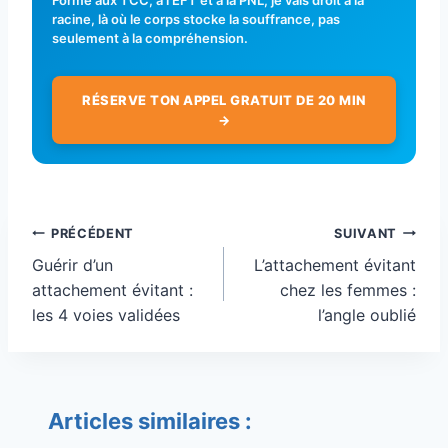
racine, là où le corps stocke la souffrance, pas
seulement à la compréhension.
RÉSERVE TON APPEL GRATUIT DE 20 MIN
→
Navigation
PRÉCÉDENT
SUIVANT
de
Guérir d’un
L’attachement évitant
l’article
attachement évitant :
chez les femmes :
les 4 voies validées
l’angle oublié
Articles similaires :