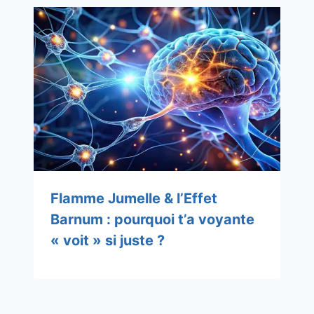
Flamme Jumelle & l’Effet
Barnum : pourquoi t’a voyante
« voit » si juste ?