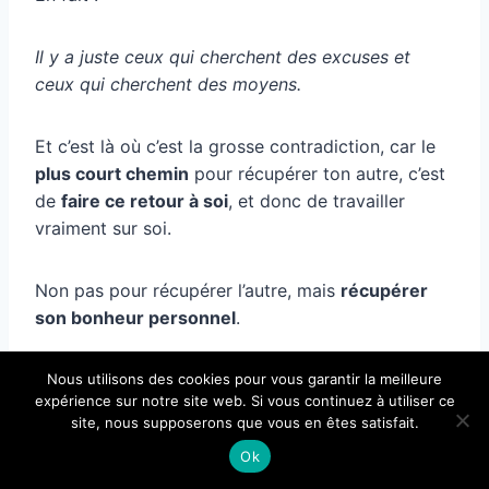
Il y a juste ceux qui cherchent des excuses et
ceux qui cherchent des moyens.
Et c’est là où c’est la grosse contradiction, car le
plus court chemin
pour récupérer ton autre, c’est
de
faire ce retour à soi
, et donc de travailler
vraiment sur soi.
Non pas pour récupérer l’autre, mais
récupérer
son bonheur personnel
.
Car si tu bosses sur toi POUR récupérer ton autre,
Nous utilisons des cookies pour vous garantir la meilleure
expérience sur notre site web. Si vous continuez à utiliser ce
t’es encore dans la dépendance, donc agrippé au
site, nous supposerons que vous en êtes satisfait.
lien, donc tu tournes toujours autour du rond-
Ok
point sans jamais prendre de sorties.