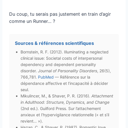
Du coup, tu serais pas justement en train d’agir
comme un Runner… ?
Sources & références scientifiques
Bornstein, R. F. (2012). Illuminating a neglected
clinical issue: Societal costs of interpersonal
dependency and dependent personality
disorder.
Journal of Personality Disorders
, 26(5),
766,781.
PubMed
— Référence sur la
dépendance affective et l’incapacité à décider
seul.
Mikulincer, M., & Shaver, P. R. (2016).
Attachment
in Adulthood: Structure, Dynamics, and Change
(2nd ed.). Guilford Press. Sur l’attachement
anxieux et l’hypervigilance relationnelle (« et s’il
revient… »).
Hazan, C., & Shaver, P. (1987). Romantic love