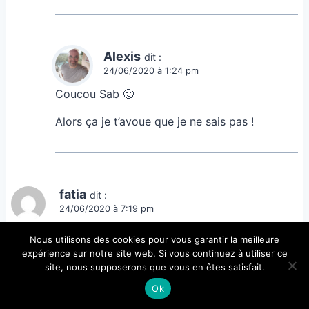
Alexis
dit :
24/06/2020 à 1:24 pm
Coucou Sab 🙂
Alors ça je t’avoue que je ne sais pas !
fatia
dit :
24/06/2020 à 7:19 pm
Bonsoir, il y a trois semaines, je suis tombée malade
Nous utilisons des cookies pour vous garantir la meilleure
sans vraiment de signes avant coureur. J’avais passé
expérience sur notre site web. Si vous continuez à utiliser ce
une bonne nuit. Le lendemain matin impossible de me
site, nous supposerons que vous en êtes satisfait.
lever, des vertiges en tournant la tête à droite à
Ok
gauche.