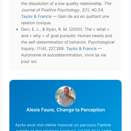
the dissolution of a low quality relationship.
The
Journal of Positive Psychology
, 2(1), 40,54.
Taylor & Francis
— Gain de soi en quittant une
relation toxique.
Deci, E. L., & Ryan, R. M. (2000). The « what »
and « why » of goal pursuits: Human needs and
the self-determination of behavior.
Psychological
Inquiry
, 11(4), 227,268.
Taylor & Francis
—
Autonomie et autodétermination, vivre sa vie
pour soi.
Alexis Faure, Change ta Perception
Après avoir moi-même traversé un parcours Flamme
Jumelle et des relations toxiques, j'ai fait de la sortie