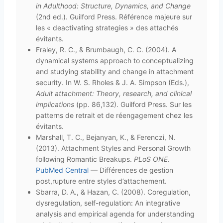
in Adulthood: Structure, Dynamics, and Change
(2nd ed.). Guilford Press. Référence majeure sur
les « deactivating strategies » des attachés
évitants.
Fraley, R. C., & Brumbaugh, C. C. (2004). A
dynamical systems approach to conceptualizing
and studying stability and change in attachment
security. In W. S. Rholes & J. A. Simpson (Eds.),
Adult attachment: Theory, research, and clinical
implications
(pp. 86,132). Guilford Press. Sur les
patterns de retrait et de réengagement chez les
évitants.
Marshall, T. C., Bejanyan, K., & Ferenczi, N.
(2013). Attachment Styles and Personal Growth
following Romantic Breakups.
PLoS ONE
.
PubMed Central
— Différences de gestion
post,rupture entre styles d’attachement.
Sbarra, D. A., & Hazan, C. (2008). Coregulation,
dysregulation, self-regulation: An integrative
analysis and empirical agenda for understanding