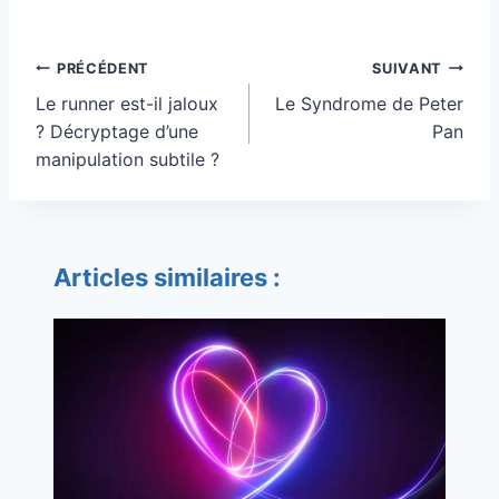
Navigation
PRÉCÉDENT
SUIVANT
de
Le runner est-il jaloux
Le Syndrome de Peter
l’article
? Décryptage d’une
Pan
manipulation subtile ?
Articles similaires :