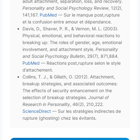
adult attachment, separation, loss, and recovery.
Personality and Social Psychology Review
, 12(2),
141,167.
PubMed
— Sur le manque post,rupture
et la confusion entre amour et dépendance.
Davis, D., Shaver, P. R., & Vernon, M. L. (2003).
Physical, emotional, and behavioral reactions to
breaking up: The roles of gender, age, emotional
involvement, and attachment style.
Personality
and Social Psychology Bulletin
, 29(7), 871,884.
PubMed
— Réactions post,rupture selon le style
d’attachement.
Collins, T. J., & Gillath, O. (2012). Attachment,
breakup strategies, and associated outcomes:
The effects of security enhancement on the
selection of breakup strategies.
Journal of
Research in Personality
, 46(2), 210,222.
ScienceDirect
— Sur les stratégies indirectes de
rupture (ghosting) chez les évitants.