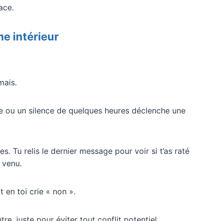
ace.
e intérieur
mais.
e ou un silence de quelques heures déclenche une
s. Tu relis le dernier message pour voir si t’as raté
 venu.
t en toi crie « non ».
re, juste pour éviter tout conflit potentiel.