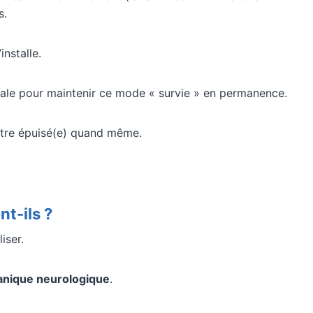
s.
nstalle.
ale pour maintenir ce mode « survie » en permanence.
’être épuisé(e) quand même.
t-ils ?
iser.
nique neurologique
.