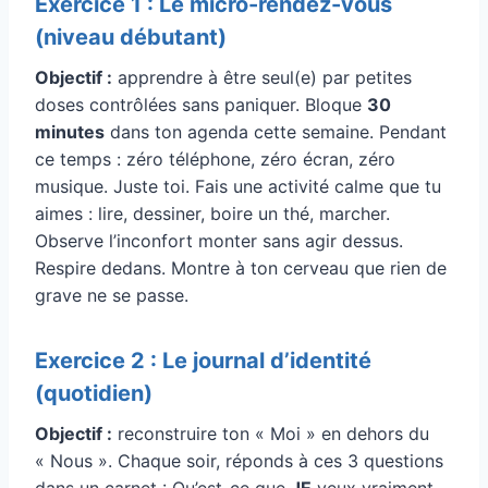
Exercice 1 : Le micro-rendez-vous
(niveau débutant)
Objectif :
apprendre à être seul(e) par petites
doses contrôlées sans paniquer. Bloque
30
minutes
dans ton agenda cette semaine. Pendant
ce temps : zéro téléphone, zéro écran, zéro
musique. Juste toi. Fais une activité calme que tu
aimes : lire, dessiner, boire un thé, marcher.
Observe l’inconfort monter sans agir dessus.
Respire dedans. Montre à ton cerveau que rien de
grave ne se passe.
Exercice 2 : Le journal d’identité
(quotidien)
Objectif :
reconstruire ton « Moi » en dehors du
« Nous ». Chaque soir, réponds à ces 3 questions
dans un carnet : Qu’est-ce que
JE
veux vraiment