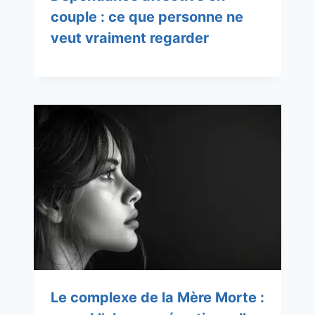
couple : ce que personne ne
veut vraiment regarder
Le complexe de la Mère Morte :