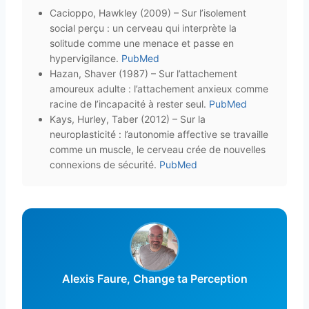
Cacioppo, Hawkley (2009) – Sur l’isolement
social perçu : un cerveau qui interprète la
solitude comme une menace et passe en
hypervigilance.
PubMed
Hazan, Shaver (1987) – Sur l’attachement
amoureux adulte : l’attachement anxieux comme
racine de l’incapacité à rester seul.
PubMed
Kays, Hurley, Taber (2012) – Sur la
neuroplasticité : l’autonomie affective se travaille
comme un muscle, le cerveau crée de nouvelles
connexions de sécurité.
PubMed
Alexis Faure, Change ta Perception