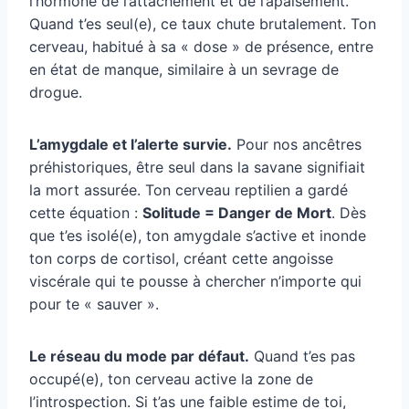
l’hormone de l’attachement et de l’apaisement.
Quand t’es seul(e), ce taux chute brutalement. Ton
cerveau, habitué à sa « dose » de présence, entre
en état de manque, similaire à un sevrage de
drogue.
L’amygdale et l’alerte survie.
Pour nos ancêtres
préhistoriques, être seul dans la savane signifiait
la mort assurée. Ton cerveau reptilien a gardé
cette équation :
Solitude = Danger de Mort
. Dès
que t’es isolé(e), ton amygdale s’active et inonde
ton corps de cortisol, créant cette angoisse
viscérale qui te pousse à chercher n’importe qui
pour te « sauver ».
Le réseau du mode par défaut.
Quand t’es pas
occupé(e), ton cerveau active la zone de
l’introspection. Si t’as une faible estime de toi,