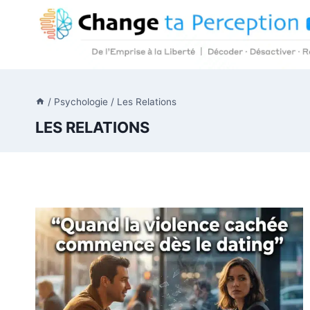
Aller
au
contenu
/
Psychologie
/
Les Relations
LES RELATIONS