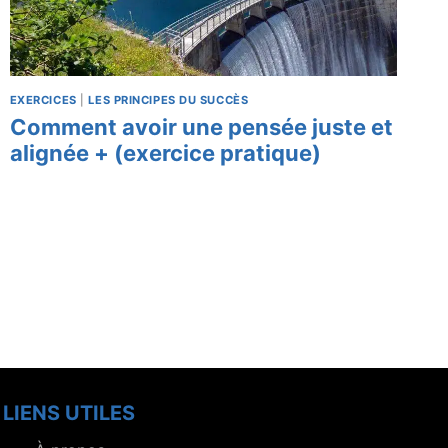
EXERCICES
|
LES PRINCIPES DU SUCCÈS
Comment avoir une pensée juste et
alignée + (exercice pratique)
LIENS UTILES