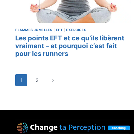
FLAMMES JUMELLES
|
EFT
|
EXERCICES
Les points EFT et ce qu’ils libèrent
vraiment – et pourquoi c’est fait
pour les runners
Navigation
1
2
Page
de
suivante
page