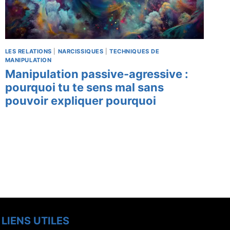
LES RELATIONS
|
NARCISSIQUES
|
TECHNIQUES DE
MANIPULATION
Manipulation passive-agressive :
pourquoi tu te sens mal sans
pouvoir expliquer pourquoi
LIENS UTILES