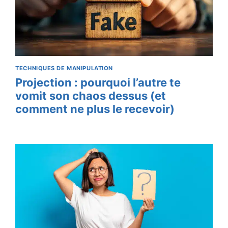
TECHNIQUES DE MANIPULATION
Projection : pourquoi l’autre te
vomit son chaos dessus (et
comment ne plus le recevoir)