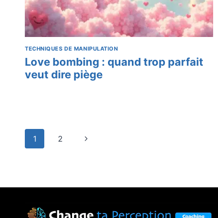
TECHNIQUES DE MANIPULATION
Love bombing : quand trop parfait
veut dire piège
Navigation
1
2
Page
de
suivante
page