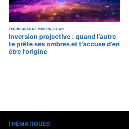
TECHNIQUES DE MANIPULATION
Inversion projective : quand l’autre
te prête ses ombres et t’accuse d’en
être l’origine
THÉMATIQUES