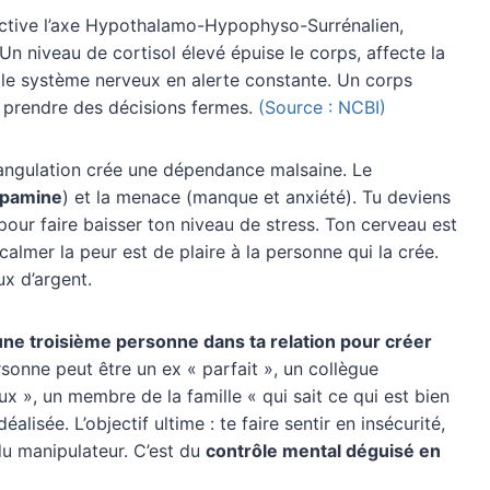
active l’axe Hypothalamo-Hypophyso-Surrénalien,
 Un niveau de cortisol élevé épuise le corps, affecte la
 le système nerveux en alerte constante. Un corps
à prendre des décisions fermes.
(Source : NCBI)
iangulation crée une dépendance malsaine. Le
pamine
) et la menace (manque et anxiété). Tu deviens
our faire baisser ton niveau de stress. Ton cerveau est
lmer la peur est de plaire à la personne qui la crée.
x d’argent.
une troisième personne dans ta relation pour créer
rsonne peut être un ex « parfait », un collègue
x », un membre de la famille « qui sait ce qui est bien
isée. L’objectif ultime : te faire sentir en insécurité,
du manipulateur. C’est du
contrôle mental déguisé en