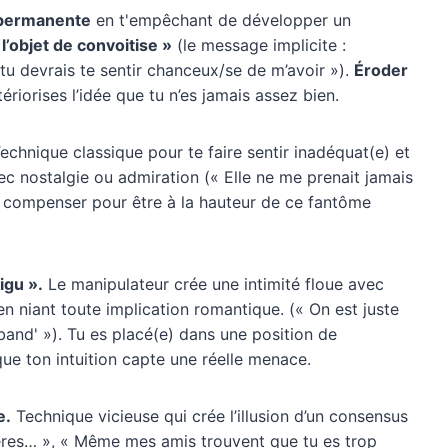
e permanente
en t'empêchant de développer un
’objet de convoitise »
(le message implicite :
tu devrais te sentir chanceux/se de m’avoir »).
Éroder
ériorises l’idée que tu n’es jamais assez bien.
echnique classique pour te faire sentir inadéquat(e) et
c nostalgie ou admiration (« Elle ne me prenait jamais
de compenser pour être à la hauteur de ce fantôme
igu ».
Le manipulateur crée une intimité floue avec
 en niant toute implication romantique. (« On est juste
band' »). Tu es placé(e) dans une position de
ue ton intuition capte une réelle menace.
e.
Technique vicieuse qui crée l’illusion d’un consensus
ères… », « Même mes amis trouvent que tu es trop