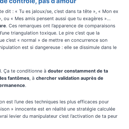
 de contrôle, pas d’amour
it : « Tu es jaloux/se, c’est dans ta tête », « Mon ex
 », ou « Mes amis pensent aussi que tu exagères »…
ure
. Ces remarques ont l’apparence de comparaisons
’une triangulation toxique. Le pire c’est que la
que c’est « normal » de mettre en concurrence son
ipulation est si dangereuse : elle se dissimule dans le
. Ça te conditionne à
douter constamment de ta
 des fantômes
, à
chercher validation auprès de
 permanence
.
on est l’une des techniques les plus efficaces pour
son » innocente est en réalité une stratégie calculée
 vrai levier du manipulateur c’est l’activation de ta peur