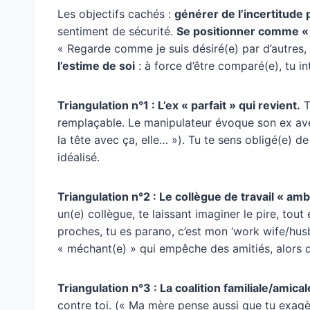
Les objectifs cachés :
générer de l’incertitud
sentiment de sécurité.
Se positionner comme « l
« Regarde comme je suis désiré(e) par d’autres, 
l’estime de soi
: à force d’être comparé(e), tu int
Triangulation n°1 : L’ex « parfait » qui revient.
T
remplaçable. Le manipulateur évoque son ex ave
la tête avec ça, elle… »). Tu te sens obligé(e) 
idéalisé.
Triangulation n°2 : Le collègue de travail « amb
un(e) collègue, te laissant imaginer le pire, tout
proches, tu es parano, c’est mon ‘work wife/hus
« méchant(e) » qui empêche des amitiés, alors q
Triangulation n°3 : La coalition familiale/amical
contre toi. (« Ma mère pense aussi que tu exag