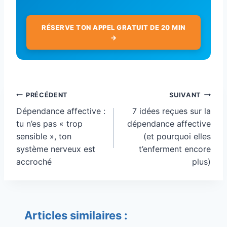
RÉSERVE TON APPEL GRATUIT DE 20 MIN
→
Navigation
PRÉCÉDENT
SUIVANT
de
Dépendance affective :
7 idées reçues sur la
l’article
tu n’es pas « trop
dépendance affective
sensible », ton
(et pourquoi elles
système nerveux est
t’enferment encore
accroché
plus)
Articles similaires :