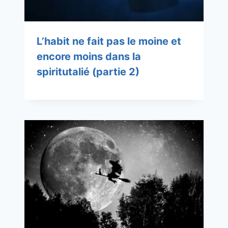
L’habit ne fait pas le moine et
encore moins dans la
spiritutalié (partie 2)