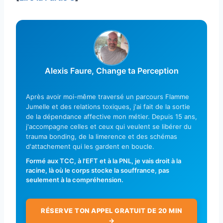
Alexis Faure, Change ta Perception
Après avoir moi-même traversé un parcours Flamme
Jumelle et des relations toxiques, j'ai fait de la sortie
de la dépendance affective mon métier. Depuis 15 ans,
j'accompagne celles et ceux qui veulent se libérer du
trauma bonding, de la limerence et des schémas
d'attachement qui les gardent en boucle.
Formé aux TCC, à l'EFT et à la PNL, je vais droit à la
racine, là où le corps stocke la souffrance, pas
seulement à la compréhension.
RÉSERVE TON APPEL GRATUIT DE 20 MIN
→