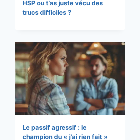
HSP ou t’as juste vécu des
trucs difficiles ?
Le passif agressif : le
champion du « j’ai rien fait »