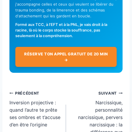
j'accompagne celles et ceux qui veulent se libérer du
trauma bonding, de la limerence et des schémas
d'attachement qui les gardent en boucle.
Formé aux TCC, à l'EFT et à la PNL, je vais droit à la
racine, là où le corps stocke la souffrance, pas
seulement à la compréhension.
RÉSERVE TON APPEL GRATUIT DE 20 MIN
→
Navigation
PRÉCÉDENT
SUIVANT
de
Inversion projective :
Narcissique,
l’article
quand l’autre te prête
personnalité
ses ombres et t’accuse
narcissique, pervers
d’en être l’origine
narcissique : la
différence que