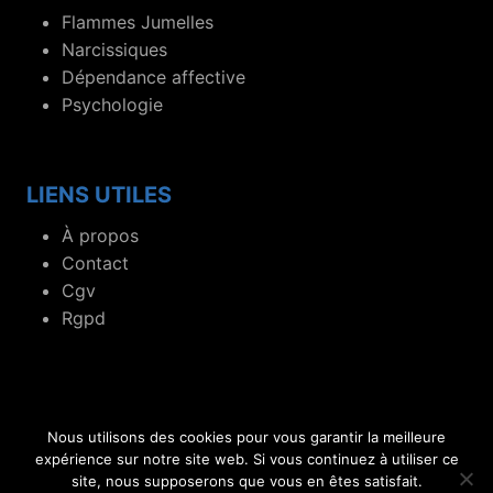
Flammes Jumelles
Narcissiques
Dépendance affective
Psychologie
LIENS UTILES
À propos
Contact
Cgv
Rgpd
Nous utilisons des cookies pour vous garantir la meilleure
© 2019- 2026 Blog dédié aux flammes jumelles et
expérience sur notre site web. Si vous continuez à utiliser ce
site, nous supposerons que vous en êtes satisfait.
relations toxiques.