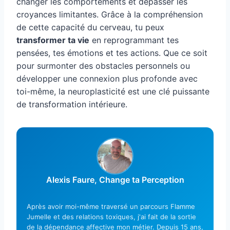
changer les comportements et dépasser les
croyances limitantes. Grâce à la compréhension
de cette capacité du cerveau, tu peux
transformer ta vie
en reprogrammant tes
pensées, tes émotions et tes actions. Que ce soit
pour surmonter des obstacles personnels ou
développer une connexion plus profonde avec
toi-même, la neuroplasticité est une clé puissante
de transformation intérieure.
Alexis Faure, Change ta Perception
Après avoir moi-même traversé un parcours Flamme
Jumelle et des relations toxiques, j'ai fait de la sortie
de la dépendance affective mon métier. Depuis 15 ans,