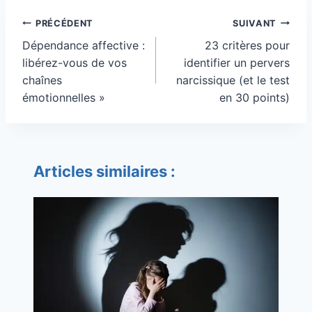
Navigation
PRÉCÉDENT
SUIVANT
de
Dépendance affective :
23 critères pour
l’article
libérez-vous de vos
identifier un pervers
chaînes
narcissique (et le test
émotionnelles »
en 30 points)
Articles similaires :