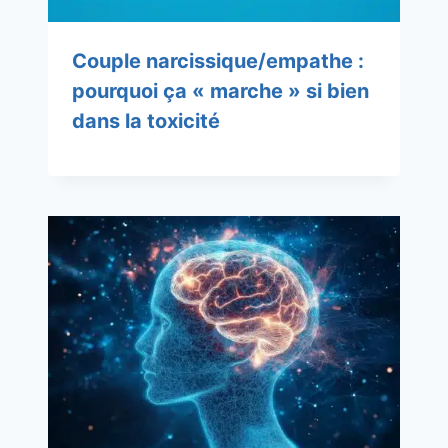
Couple narcissique/empathe :
pourquoi ça « marche » si bien
dans la toxicité