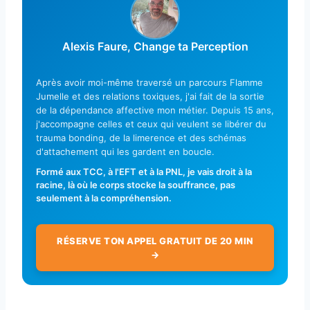
Alexis Faure, Change ta Perception
Après avoir moi-même traversé un parcours Flamme
Jumelle et des relations toxiques, j'ai fait de la sortie
de la dépendance affective mon métier. Depuis 15 ans,
j'accompagne celles et ceux qui veulent se libérer du
trauma bonding, de la limerence et des schémas
d'attachement qui les gardent en boucle.
Formé aux TCC, à l'EFT et à la PNL, je vais droit à la
racine, là où le corps stocke la souffrance, pas
seulement à la compréhension.
RÉSERVE TON APPEL GRATUIT DE 20 MIN
→