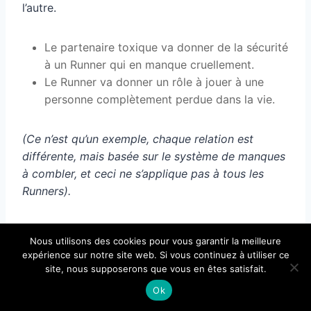
l’autre.
Le partenaire toxique va donner de la sécurité
à un Runner qui en manque cruellement.
Le Runner va donner un rôle à jouer à une
personne complètement perdue dans la vie.
(Ce n’est qu’un exemple, chaque relation est
différente, mais basée sur le système de manques
à combler, et ceci ne s’applique pas à tous les
Runners).
Se rebeller et s’affirmer envers son partenaire,
Nous utilisons des cookies pour vous garantir la meilleure
c’est prendre le risque de
perdre toute cette
expérience sur notre site web. Si vous continuez à utiliser ce
sécurité
que seul on ne se sent pas capable de se
site, nous supposerons que vous en êtes satisfait.
donner.
Ok