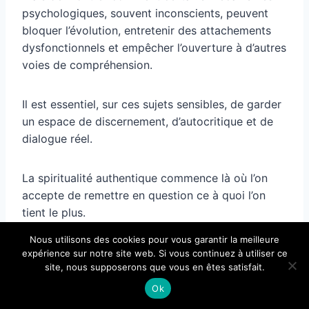
psychologiques, souvent inconscients, peuvent
bloquer l’évolution, entretenir des attachements
dysfonctionnels et empêcher l’ouverture à d’autres
voies de compréhension.
Il est essentiel, sur ces sujets sensibles, de garder
un espace de discernement, d’autocritique et de
dialogue réel.
La spiritualité authentique commence là où l’on
accepte de remettre en question ce à quoi l’on
tient le plus.
Nous utilisons des cookies pour vous garantir la meilleure
Et ça – t’aimes pas trop beaucoup ça. 🙃
expérience sur notre site web. Si vous continuez à utiliser ce
site, nous supposerons que vous en êtes satisfait.
Ok
PS : Les mécanismes psychologiques décortiqués
dans cette analyse, projection, déni,