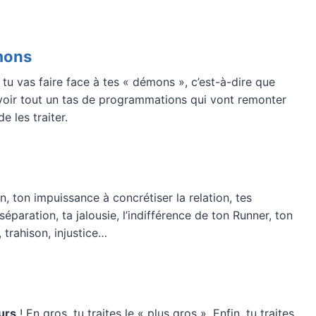
émons
 tu vas faire face à tes « démons », c’est-à-dire que
 avoir tout un tas de programmations qui vont remonter
e les traiter.
, ton impuissance à concrétiser la relation, tes
séparation, ta jalousie, l’indifférence de ton Runner, ton
 trahison, injustice…
urs
! En gros, tu traites le « plus gros ». Enfin, tu traites