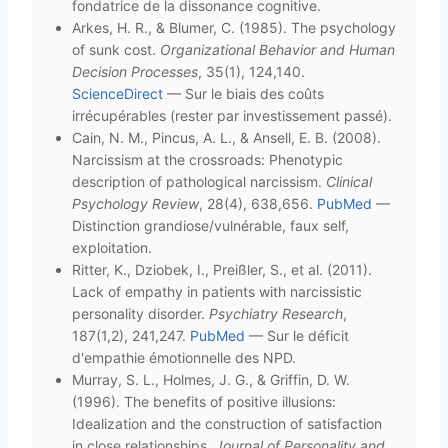
fondatrice de la dissonance cognitive.
Arkes, H. R., & Blumer, C. (1985). The psychology
of sunk cost.
Organizational Behavior and Human
Decision Processes
, 35(1), 124,140.
ScienceDirect
— Sur le biais des coûts
irrécupérables (rester par investissement passé).
Cain, N. M., Pincus, A. L., & Ansell, E. B. (2008).
Narcissism at the crossroads: Phenotypic
description of pathological narcissism.
Clinical
Psychology Review
, 28(4), 638,656.
PubMed
—
Distinction grandiose/vulnérable, faux self,
exploitation.
Ritter, K., Dziobek, I., Preißler, S., et al. (2011).
Lack of empathy in patients with narcissistic
personality disorder.
Psychiatry Research
,
187(1,2), 241,247.
PubMed
— Sur le déficit
d'empathie émotionnelle des NPD.
Murray, S. L., Holmes, J. G., & Griffin, D. W.
(1996). The benefits of positive illusions:
Idealization and the construction of satisfaction
in close relationships.
Journal of Personality and