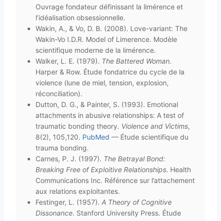
Ouvrage fondateur définissant la limérence et
l’idéalisation obsessionnelle.
Wakin, A., & Vo, D. B. (2008). Love-variant: The
Wakin-Vo I.D.R. Model of Limerence. Modèle
scientifique moderne de la limérence.
Walker, L. E. (1979).
The Battered Woman
.
Harper & Row. Étude fondatrice du cycle de la
violence (lune de miel, tension, explosion,
réconciliation).
Dutton, D. G., & Painter, S. (1993). Emotional
attachments in abusive relationships: A test of
traumatic bonding theory.
Violence and Victims
,
8(2), 105,120.
PubMed
— Étude scientifique du
trauma bonding.
Carnes, P. J. (1997).
The Betrayal Bond:
Breaking Free of Exploitive Relationships
. Health
Communications Inc. Référence sur l’attachement
aux relations exploitantes.
Festinger, L. (1957).
A Theory of Cognitive
Dissonance
. Stanford University Press. Étude