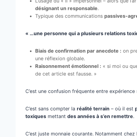
L’usage du « il » impersonnel – alors que l’ar
désignant un responsable
.
Typique des communications
passives-agr
« …une personne qui a plusieurs relations tox
Biais de confirmation par anecdote :
on pre
une réflexion globale.
Raisonnement émotionnel :
« si moi ou que
de cet article est fausse. »
C’est une confusion fréquente entre expérience s
C’est sans compter la
réalité terrain
– où il est
toxiques
mettant
des années à s’en remettre
.
C’est juste monnaie courante. Notamment chez l