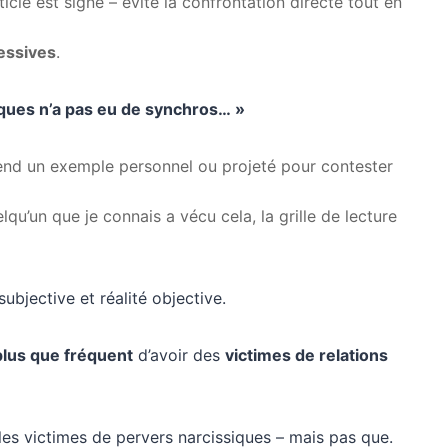
ticle est signé – évite la confrontation directe tout en
essives
.
iques n’a pas eu de synchros… »
nd un exemple personnel ou projeté pour contester
lqu’un que je connais a vécu cela, la grille de lecture
ubjective et réalité objective.
plus que fréquent
d’avoir des
victimes de relations
es victimes de pervers narcissiques – mais pas que.