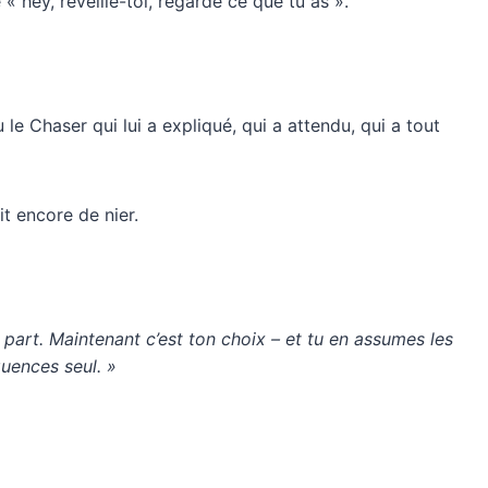
 « hey, réveille-toi, regarde ce que tu as ».
u le Chaser qui lui a expliqué, qui a attendu, qui a tout
sit encore de nier.
sa part. Maintenant c’est ton choix – et tu en assumes les
uences seul. »