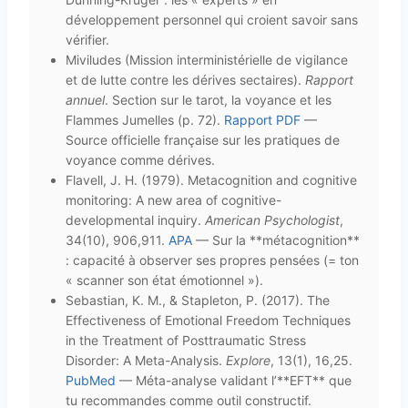
développement personnel qui croient savoir sans
vérifier.
Miviludes (Mission interministérielle de vigilance
et de lutte contre les dérives sectaires).
Rapport
annuel
. Section sur le tarot, la voyance et les
Flammes Jumelles (p. 72).
Rapport PDF
—
Source officielle française sur les pratiques de
voyance comme dérives.
Flavell, J. H. (1979). Metacognition and cognitive
monitoring: A new area of cognitive-
developmental inquiry.
American Psychologist
,
34(10), 906,911.
APA
— Sur la **métacognition**
: capacité à observer ses propres pensées (= ton
« scanner son état émotionnel »).
Sebastian, K. M., & Stapleton, P. (2017). The
Effectiveness of Emotional Freedom Techniques
in the Treatment of Posttraumatic Stress
Disorder: A Meta-Analysis.
Explore
, 13(1), 16,25.
PubMed
— Méta-analyse validant l’**EFT** que
tu recommandes comme outil constructif.