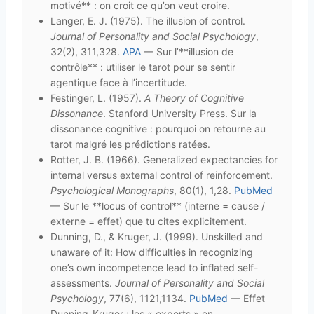
motivé** : on croit ce qu’on veut croire.
Langer, E. J. (1975). The illusion of control.
Journal of Personality and Social Psychology
,
32(2), 311,328.
APA
— Sur l’**illusion de
contrôle** : utiliser le tarot pour se sentir
agentique face à l’incertitude.
Festinger, L. (1957).
A Theory of Cognitive
Dissonance
. Stanford University Press. Sur la
dissonance cognitive : pourquoi on retourne au
tarot malgré les prédictions ratées.
Rotter, J. B. (1966). Generalized expectancies for
internal versus external control of reinforcement.
Psychological Monographs
, 80(1), 1,28.
PubMed
— Sur le **locus of control** (interne = cause /
externe = effet) que tu cites explicitement.
Dunning, D., & Kruger, J. (1999). Unskilled and
unaware of it: How difficulties in recognizing
one’s own incompetence lead to inflated self-
assessments.
Journal of Personality and Social
Psychology
, 77(6), 1121,1134.
PubMed
— Effet
Dunning-Kruger : les « experts » en