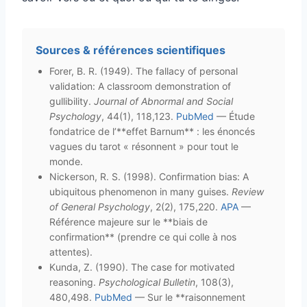
Sources & références scientifiques
Forer, B. R. (1949). The fallacy of personal
validation: A classroom demonstration of
gullibility.
Journal of Abnormal and Social
Psychology
, 44(1), 118,123.
PubMed
— Étude
fondatrice de l’**effet Barnum** : les énoncés
vagues du tarot « résonnent » pour tout le
monde.
Nickerson, R. S. (1998). Confirmation bias: A
ubiquitous phenomenon in many guises.
Review
of General Psychology
, 2(2), 175,220.
APA
—
Référence majeure sur le **biais de
confirmation** (prendre ce qui colle à nos
attentes).
Kunda, Z. (1990). The case for motivated
reasoning.
Psychological Bulletin
, 108(3),
480,498.
PubMed
— Sur le **raisonnement