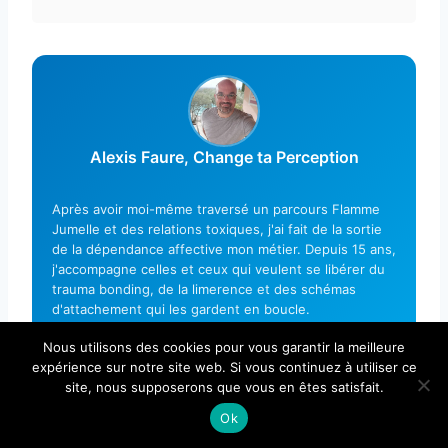
Alexis Faure, Change ta Perception
Après avoir moi-même traversé un parcours Flamme
Jumelle et des relations toxiques, j'ai fait de la sortie
de la dépendance affective mon métier. Depuis 15 ans,
j'accompagne celles et ceux qui veulent se libérer du
trauma bonding, de la limerence et des schémas
d'attachement qui les gardent en boucle.
Formé aux TCC, à l'EFT et à la PNL, je vais droit à la
Nous utilisons des cookies pour vous garantir la meilleure
racine, là où le corps stocke la souffrance, pas
expérience sur notre site web. Si vous continuez à utiliser ce
seulement à la compréhension.
site, nous supposerons que vous en êtes satisfait.
Ok
RÉSERVE TON APPEL GRATUIT DE 20 MIN