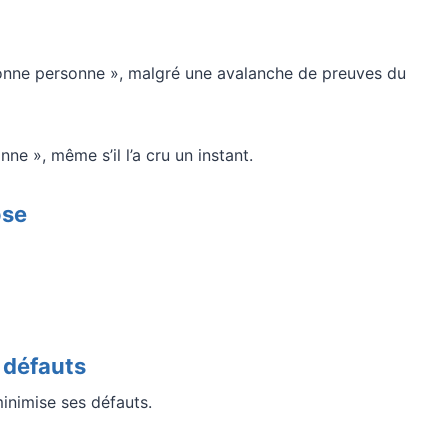
a bonne personne », malgré une avalanche de preuves du
ne », même s’il l’a cru un instant.
ose
s défauts
inimise ses défauts.