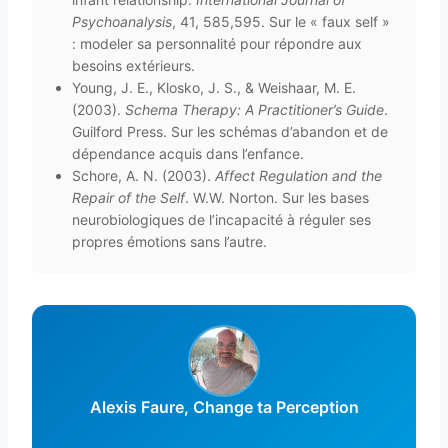
Psychoanalysis
, 41, 585,595. Sur le « faux self »
: modeler sa personnalité pour répondre aux
besoins extérieurs.
Young, J. E., Klosko, J. S., & Weishaar, M. E.
(2003).
Schema Therapy: A Practitioner’s Guide
.
Guilford Press. Sur les schémas d’abandon et de
dépendance acquis dans l’enfance.
Schore, A. N. (2003).
Affect Regulation and the
Repair of the Self
. W.W. Norton. Sur les bases
neurobiologiques de l’incapacité à réguler ses
propres émotions sans l’autre.
Alexis Faure, Change ta Perception