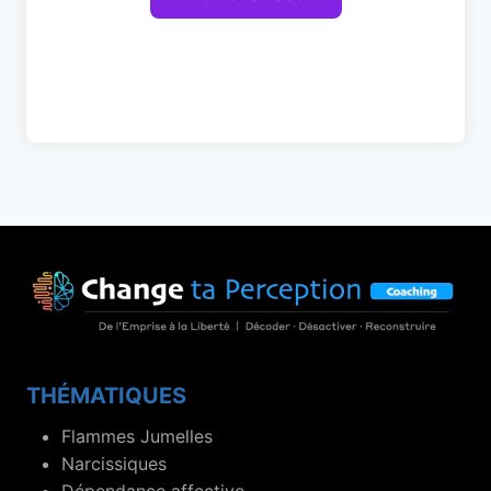
THÉMATIQUES
Flammes Jumelles
Narcissiques