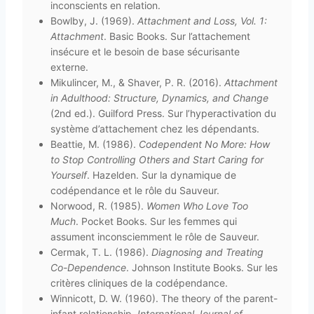
inconscients en relation.
Bowlby, J. (1969).
Attachment and Loss, Vol. 1:
Attachment
. Basic Books. Sur l’attachement
insécure et le besoin de base sécurisante
externe.
Mikulincer, M., & Shaver, P. R. (2016).
Attachment
in Adulthood: Structure, Dynamics, and Change
(2nd ed.). Guilford Press. Sur l’hyperactivation du
système d’attachement chez les dépendants.
Beattie, M. (1986).
Codependent No More: How
to Stop Controlling Others and Start Caring for
Yourself
. Hazelden. Sur la dynamique de
codépendance et le rôle du Sauveur.
Norwood, R. (1985).
Women Who Love Too
Much
. Pocket Books. Sur les femmes qui
assument inconsciemment le rôle de Sauveur.
Cermak, T. L. (1986).
Diagnosing and Treating
Co-Dependence
. Johnson Institute Books. Sur les
critères cliniques de la codépendance.
Winnicott, D. W. (1960). The theory of the parent-
infant relationship.
International Journal of