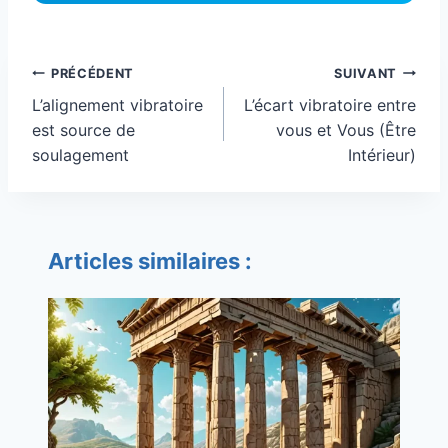
Navigation
PRÉCÉDENT
SUIVANT
de
L’alignement vibratoire
L’écart vibratoire entre
l’article
est source de
vous et Vous (Être
soulagement
Intérieur)
Articles similaires :