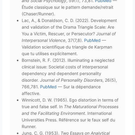
and Social Psychology
, 59(1), 73,81.
PubMed
—
Étude classique sur le pattern demande/retrait
(Chaser/Runner).
Lac, A., & Donaldson, C. D. (2022). Development
and validation of the Drama Triangle Scale: Are
You a Victim, Rescuer, or Persecutor?
Journal of
Interpersonal Violence
, 37(7,8).
PubMed
—
Validation scientifique du triangle de Karpman
que tu utilises explicitement.
Bornstein, R. F. (2012). Illuminating a neglected
clinical issue: Societal costs of interpersonal
dependency and dependent personality
disorder.
Journal of Personality Disorders
, 26(5),
766,781.
PubMed
— Sur la dépendance
affective.
Winnicott, D. W. (1965). Ego distortion in terms of
true and false self. In
The Maturational Processes
and the Facilitating Environment
. International
Universities Press. Référence sur le faux self du
Runner.
Jung, C. G. (1953).
Two Essays on Analytical