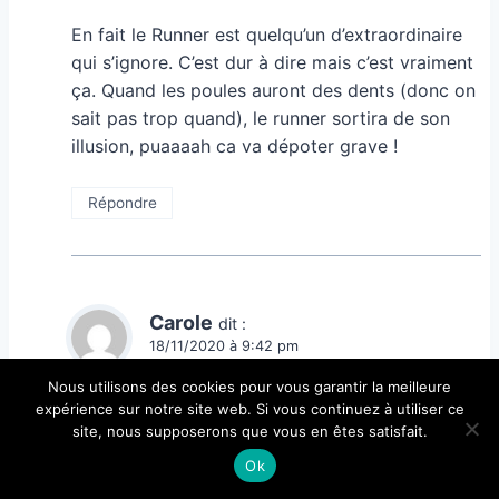
En fait le Runner est quelqu’un d’extraordinaire
qui s’ignore. C’est dur à dire mais c’est vraiment
ça. Quand les poules auront des dents (donc on
sait pas trop quand), le runner sortira de son
illusion, puaaaah ca va dépoter grave !
Répondre
Carole
dit :
18/11/2020 à 9:42 pm
Ma runner était avec moi dans une relation
Nous utilisons des cookies pour vous garantir la meilleure
expérience sur notre site web. Si vous continuez à utiliser ce
tranquille mais plein d’amour qu’elle nie !!
site, nous supposerons que vous en êtes satisfait.
Mais elle a quand même sabotée!!
Ok
Répondre