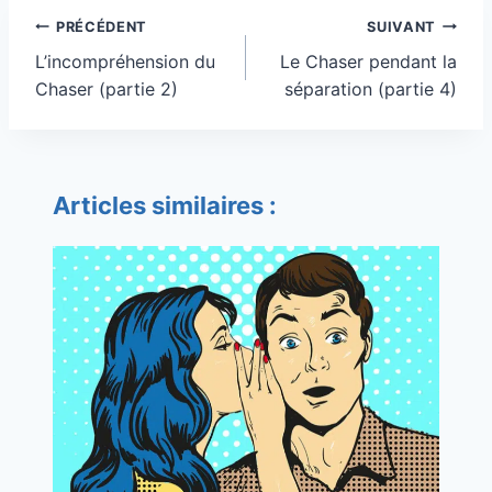
Navigation
PRÉCÉDENT
SUIVANT
de
L’incompréhension du
Le Chaser pendant la
l’article
Chaser (partie 2)
séparation (partie 4)
Articles similaires :