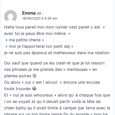
Emma
dit :
18/06/2020 à 9:39 am
Haha tous pareil moi mon runner cest pareil c est »
avec toi je peux être moi même »
» ma petite cherie »
» moi je t’apporterai ton petit dej »
je ne suis pas épanoui et malheureux dans ma relation
Oui sauf que quand ya les clash et que je lui ressort
ces phrases je me prends des « menteuses » en
pleines poires 😡
Ou alors « oui c est l alcool » encore une excuse
toute trouvée 😂
Et « oui je suis amoureux » alors qu’ à chaque fois que
l on se voyait et qu il devait partir voilà la tête de
chien battu qu il avait limite à ramper par terre avec la
phrase sur un ton limite genre fin du monde « bon ba