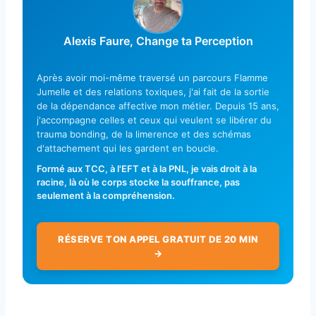
Alexis Faure, Change ta Perception
Après avoir moi-même traversé un parcours Flamme
Jumelle et des relations toxiques, j'ai fait de la sortie
de la dépendance affective mon métier. Depuis 15 ans,
j'accompagne celles et ceux qui veulent se libérer du
trauma bonding, de la limerence et des schémas
d'attachement qui les gardent en boucle.
Formé aux TCC, à l'EFT et à la PNL, je vais droit à la
racine, là où le corps stocke la souffrance, pas
seulement à la compréhension.
RÉSERVE TON APPEL GRATUIT DE 20 MIN
→