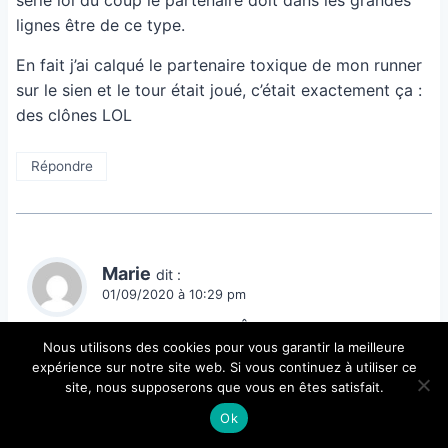
série lol du coup le partenaire doit dans les grandes
lignes être de ce type.
En fait j’ai calqué le partenaire toxique de mon runner
sur le sien et le tour était joué, c’était exactement ça :
des clônes LOL
Répondre
Marie
dit :
01/09/2020 à 10:29 pm
Sympa ce clan de chasers! Âme sensible du runner
Nous utilisons des cookies pour vous garantir la meilleure
s’abstenir !
expérience sur notre site web. Si vous continuez à utiliser ce
Non, j’adore en réalité. Merci beaucoup Alexis.
site, nous supposerons que vous en êtes satisfait.
Pour info, vous nous rendez dingue aussi avec votre
Ok
posture de papa ou mère supérieure. C’est pas