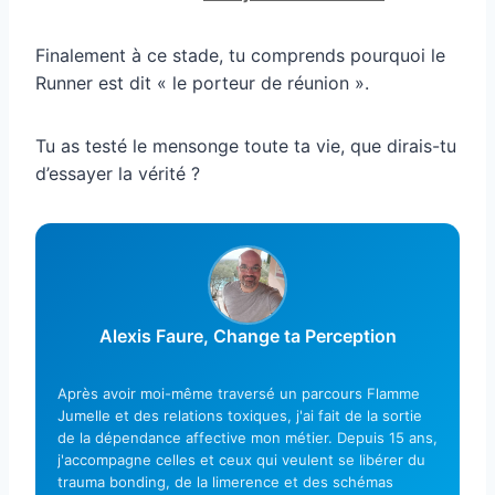
Finalement à ce stade, tu comprends pourquoi le
Runner est dit « le porteur de réunion ».
Tu as testé le mensonge toute ta vie, que dirais-tu
d’essayer la vérité ?
Alexis Faure, Change ta Perception
Après avoir moi-même traversé un parcours Flamme
Jumelle et des relations toxiques, j'ai fait de la sortie
de la dépendance affective mon métier. Depuis 15 ans,
j'accompagne celles et ceux qui veulent se libérer du
trauma bonding, de la limerence et des schémas