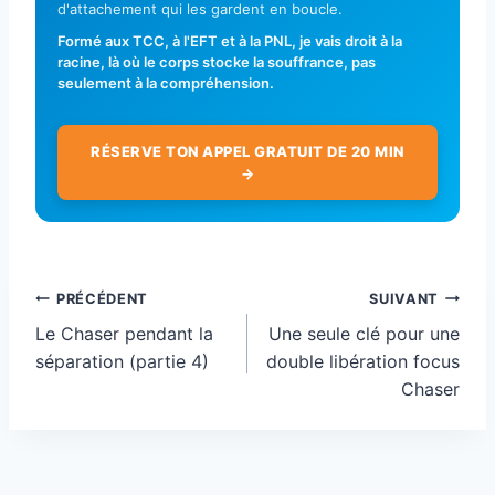
d'attachement qui les gardent en boucle.
Formé aux TCC, à l'EFT et à la PNL, je vais droit à la
racine, là où le corps stocke la souffrance, pas
seulement à la compréhension.
RÉSERVE TON APPEL GRATUIT DE 20 MIN
→
Navigation
PRÉCÉDENT
SUIVANT
de
Le Chaser pendant la
Une seule clé pour une
l’article
séparation (partie 4)
double libération focus
Chaser