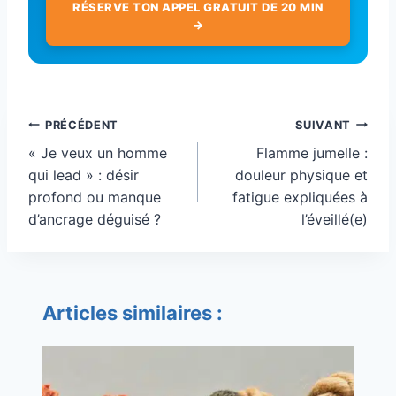
RÉSERVE TON APPEL GRATUIT DE 20 MIN
→
Navigation
PRÉCÉDENT
SUIVANT
de
« Je veux un homme
Flamme jumelle :
l’article
qui lead » : désir
douleur physique et
profond ou manque
fatigue expliquées à
d’ancrage déguisé ?
l’éveillé(e)
Articles similaires :