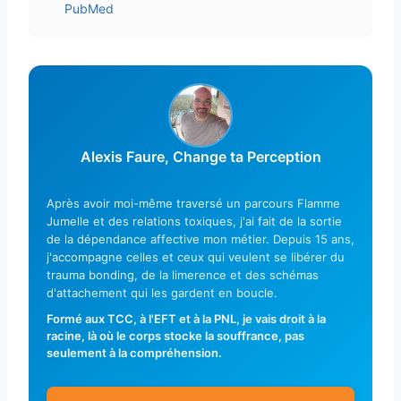
PubMed
Alexis Faure, Change ta Perception
Après avoir moi-même traversé un parcours Flamme
Jumelle et des relations toxiques, j'ai fait de la sortie
de la dépendance affective mon métier. Depuis 15 ans,
j'accompagne celles et ceux qui veulent se libérer du
trauma bonding, de la limerence et des schémas
d'attachement qui les gardent en boucle.
Formé aux TCC, à l'EFT et à la PNL, je vais droit à la
racine, là où le corps stocke la souffrance, pas
seulement à la compréhension.