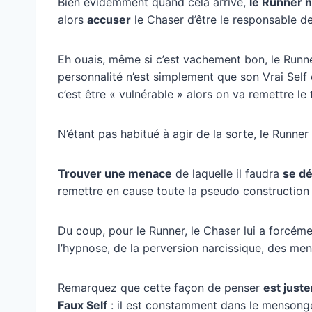
Bien évidemment quand cela arrive,
le Runner n
alors
accuser
le Chaser d’être le responsable d
Eh ouais, même si c’est vachement bon, le Runne
personnalité n’est simplement que son Vrai Self
c’est être « vulnérable » alors on va remettre le 
N’étant pas habitué à agir de la sorte, le Runner 
Trouver une menace
de laquelle il faudra
se d
remettre en cause toute la pseudo construction 
Du coup, pour le Runner, le Chaser lui a forcém
l’hypnose, de la perversion narcissique, des men
Remarquez que cette façon de penser
est just
Faux Self
: il est constamment dans le mensonge 