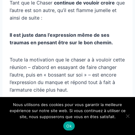
Tant que le Chaser
continue de vouloir croire
que
l’autre est son autre, qu’il est flamme jumelle et
ainsi de suite :
Il est juste dans l’expression même de ses
traumas en pensant être sur le bon chemin.
Toute la motivation que le chaser a à vouloir cette
réunion – d’abord en essayant de faire changer
l’autre, puis en « bossant sur soi » – est encore
l’expression du manque et répond tout à fait à
l’armature citée plus haut.
Nous utilisons des cookies pour vous garantir la meilleure
Le truc c’est que toutes les motivations du chaser
expérience sur notre site web. Si vous continuez à utiliser ce
proviennent du manque et non de l’amour.
site, nous supposerons que vous en êtes satisfait.
Ok
Le problème est justement ces