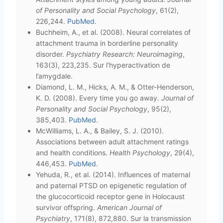
of Personality and Social Psychology
, 61(2),
226,244.
PubMed
.
Buchheim, A., et al. (2008). Neural correlates of
attachment trauma in borderline personality
disorder.
Psychiatry Research: Neuroimaging
,
163(3), 223,235. Sur l’hyperactivation de
l’amygdale.
Diamond, L. M., Hicks, A. M., & Otter-Henderson,
K. D. (2008). Every time you go away.
Journal of
Personality and Social Psychology
, 95(2),
385,403.
PubMed
.
McWilliams, L. A., & Bailey, S. J. (2010).
Associations between adult attachment ratings
and health conditions.
Health Psychology
, 29(4),
446,453.
PubMed
.
Yehuda, R., et al. (2014). Influences of maternal
and paternal PTSD on epigenetic regulation of
the glucocorticoid receptor gene in Holocaust
survivor offspring.
American Journal of
Psychiatry
, 171(8), 872,880. Sur la transmission