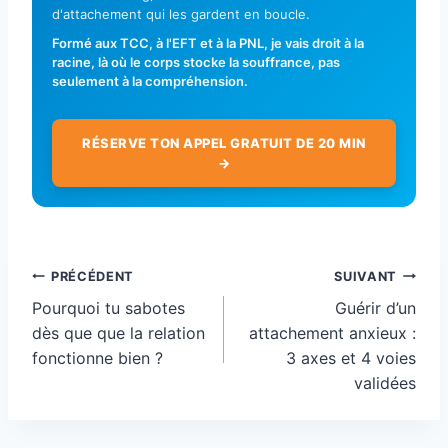
d'attachement qui les gardent en boucle.
Formé aux TCC, à l'EFT et à la PNL, je vais droit à la
racine, là où le corps stocke la souffrance, pas
seulement à la compréhension.
RÉSERVE TON APPEL GRATUIT DE 20 MIN
→
Navigation
PRÉCÉDENT
SUIVANT
de
Pourquoi tu sabotes
Guérir d’un
l’article
dès que que la relation
attachement anxieux :
fonctionne bien ?
3 axes et 4 voies
validées