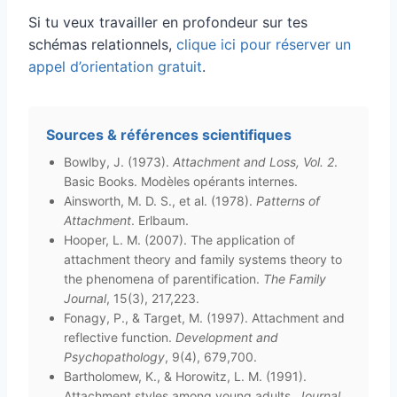
Si tu veux travailler en profondeur sur tes
schémas relationnels,
clique ici pour réserver un
appel d’orientation gratuit
.
Sources & références scientifiques
Bowlby, J. (1973).
Attachment and Loss, Vol. 2
.
Basic Books. Modèles opérants internes.
Ainsworth, M. D. S., et al. (1978).
Patterns of
Attachment
. Erlbaum.
Hooper, L. M. (2007). The application of
attachment theory and family systems theory to
the phenomena of parentification.
The Family
Journal
, 15(3), 217,223.
Fonagy, P., & Target, M. (1997). Attachment and
reflective function.
Development and
Psychopathology
, 9(4), 679,700.
Bartholomew, K., & Horowitz, L. M. (1991).
Attachment styles among young adults.
Journal