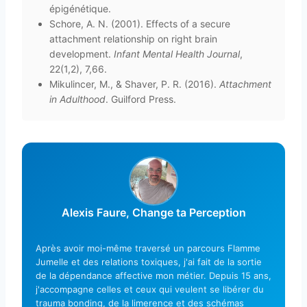
épigénétique.
Schore, A. N. (2001). Effects of a secure
attachment relationship on right brain
development.
Infant Mental Health Journal
,
22(1,2), 7,66.
Mikulincer, M., & Shaver, P. R. (2016).
Attachment
in Adulthood
. Guilford Press.
Alexis Faure, Change ta Perception
Après avoir moi-même traversé un parcours Flamme
Jumelle et des relations toxiques, j'ai fait de la sortie
de la dépendance affective mon métier. Depuis 15 ans,
j'accompagne celles et ceux qui veulent se libérer du
trauma bonding, de la limerence et des schémas