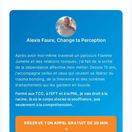
Alexis Faure, Change ta Perception
Après avoir moi-même traversé un parcours Flamme
Jumelle et des relations toxiques, j'ai fait de la sortie
de la dépendance affective mon métier. Depuis 15 ans,
j'accompagne celles et ceux qui veulent se libérer du
trauma bonding, de la limerence et des schémas
d'attachement qui les gardent en boucle.
Formé aux TCC, à l'EFT et à la PNL, je vais droit à la
racine, là où le corps stocke la souffrance, pas
seulement à la compréhension.
RÉSERVE TON APPEL GRATUIT DE 20 MIN
→