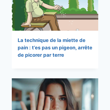
La technique de la miette de
pain : t’es pas un pigeon, arrête
de picorer par terre