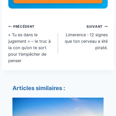
Navigation
PRÉCÉDENT
SUIVANT
de
« Tu es dans le
Limerence : 12 signes
l’article
jugement » – le truc à
que ton cerveau a été
la con qu’on te sort
piraté.
pour t’empêcher de
penser
Articles similaires :