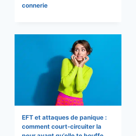
connerie
EFT et attaques de panique :
comment court-circuiter la
peur avant qu’elle te bouffe