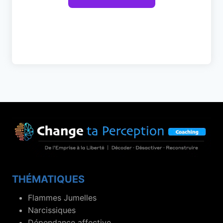
THÉMATIQUES
Flammes Jumelles
Narcissiques
Dépendance affective