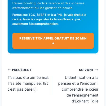
trauma bonding, de la limerence et des schémas
d'attachement qui les gardent en boucle.
Formé aux TCC, à l'EFT et à la PNL, je vais droit à la
racine, là où le corps stocke la souffrance, pas
seulement à la compréhension.
RÉSERVE TON APPEL GRATUIT DE 20 MIN
→
Navigation
PRÉCÉDENT
SUIVANT
de
T’as pas été aimée mal.
L’identification à la
l’article
T’as été manipulée. (Et
pensée et à l’émotion :
c’est pas pareil.)
comprendre le cœur
de l’enseignement
d’Eckhart Tolle