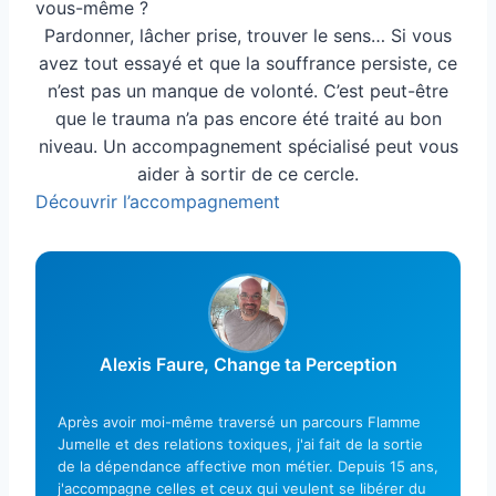
vous-même ?
Pardonner, lâcher prise, trouver le sens… Si vous
avez tout essayé et que la souffrance persiste, ce
n’est pas un manque de volonté. C’est peut-être
que le trauma n’a pas encore été traité au bon
niveau. Un accompagnement spécialisé peut vous
aider à sortir de ce cercle.
Découvrir l’accompagnement
Alexis Faure, Change ta Perception
Après avoir moi-même traversé un parcours Flamme
Jumelle et des relations toxiques, j'ai fait de la sortie
de la dépendance affective mon métier. Depuis 15 ans,
j'accompagne celles et ceux qui veulent se libérer du