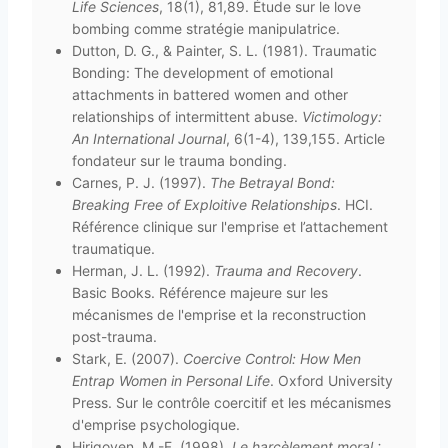
Life Sciences
, 18(1), 81,89. Étude sur le love
bombing comme stratégie manipulatrice.
Dutton, D. G., & Painter, S. L. (1981). Traumatic
Bonding: The development of emotional
attachments in battered women and other
relationships of intermittent abuse.
Victimology:
An International Journal
, 6(1-4), 139,155. Article
fondateur sur le trauma bonding.
Carnes, P. J. (1997).
The Betrayal Bond:
Breaking Free of Exploitive Relationships
. HCI.
Référence clinique sur l'emprise et l’attachement
traumatique.
Herman, J. L. (1992).
Trauma and Recovery
.
Basic Books. Référence majeure sur les
mécanismes de l'emprise et la reconstruction
post-trauma.
Stark, E. (2007).
Coercive Control: How Men
Entrap Women in Personal Life
. Oxford University
Press. Sur le contrôle coercitif et les mécanismes
d'emprise psychologique.
Hirigoyen, M.-F. (1998).
Le harcèlement moral :