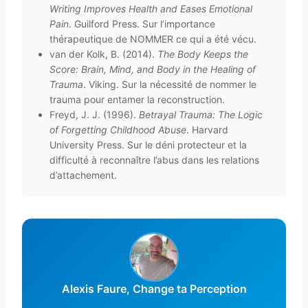
Writing Improves Health and Eases Emotional
Pain
. Guilford Press. Sur l’importance
thérapeutique de NOMMER ce qui a été vécu.
van der Kolk, B. (2014).
The Body Keeps the
Score: Brain, Mind, and Body in the Healing of
Trauma
. Viking. Sur la nécessité de nommer le
trauma pour entamer la reconstruction.
Freyd, J. J. (1996).
Betrayal Trauma: The Logic
of Forgetting Childhood Abuse
. Harvard
University Press. Sur le déni protecteur et la
difficulté à reconnaître l’abus dans les relations
d’attachement.
Alexis Faure, Change ta Perception