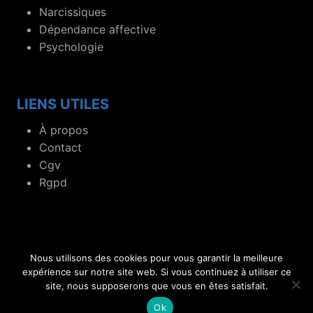
Narcissiques
Dépendance affective
Psychologie
LIENS UTILES
À propos
Contact
Cgv
Rgpd
Nous utilisons des cookies pour vous garantir la meilleure
© 2019- 2026 Blog dédié aux flammes jumelles et
expérience sur notre site web. Si vous continuez à utiliser ce
site, nous supposerons que vous en êtes satisfait.
relations toxiques.
Ok