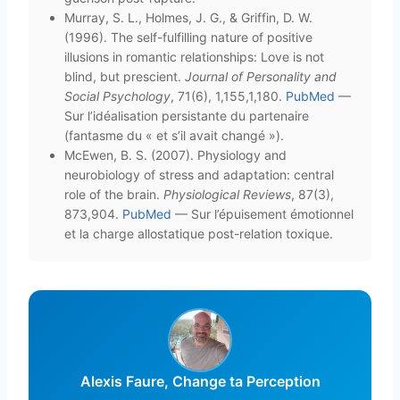
Murray, S. L., Holmes, J. G., & Griffin, D. W.
(1996). The self-fulfilling nature of positive
illusions in romantic relationships: Love is not
blind, but prescient.
Journal of Personality and
Social Psychology
, 71(6), 1,155,1,180.
PubMed
—
Sur l’idéalisation persistante du partenaire
(fantasme du « et s’il avait changé »).
McEwen, B. S. (2007). Physiology and
neurobiology of stress and adaptation: central
role of the brain.
Physiological Reviews
, 87(3),
873,904.
PubMed
— Sur l’épuisement émotionnel
et la charge allostatique post-relation toxique.
Alexis Faure, Change ta Perception