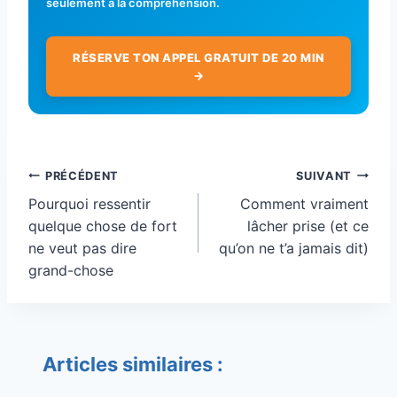
seulement à la compréhension.
RÉSERVE TON APPEL GRATUIT DE 20 MIN
→
Navigation
PRÉCÉDENT
SUIVANT
de
Pourquoi ressentir
Comment vraiment
l’article
quelque chose de fort
lâcher prise (et ce
ne veut pas dire
qu’on ne t’a jamais dit)
grand-chose
Articles similaires :