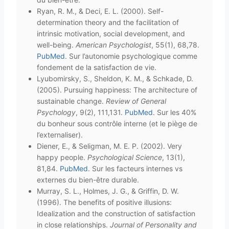
Ryan, R. M., & Deci, E. L. (2000). Self-
determination theory and the facilitation of
intrinsic motivation, social development, and
well-being.
American Psychologist
, 55(1), 68,78.
PubMed
. Sur l’autonomie psychologique comme
fondement de la satisfaction de vie.
Lyubomirsky, S., Sheldon, K. M., & Schkade, D.
(2005). Pursuing happiness: The architecture of
sustainable change.
Review of General
Psychology
, 9(2), 111,131.
PubMed
. Sur les 40%
du bonheur sous contrôle interne (et le piège de
l’externaliser).
Diener, E., & Seligman, M. E. P. (2002). Very
happy people.
Psychological Science
, 13(1),
81,84.
PubMed
. Sur les facteurs internes vs
externes du bien-être durable.
Murray, S. L., Holmes, J. G., & Griffin, D. W.
(1996). The benefits of positive illusions:
Idealization and the construction of satisfaction
in close relationships.
Journal of Personality and