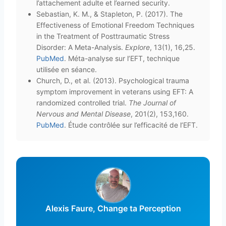
l’attachement adulte et l’earned security.
Sebastian, K. M., & Stapleton, P. (2017). The
Effectiveness of Emotional Freedom Techniques
in the Treatment of Posttraumatic Stress
Disorder: A Meta-Analysis.
Explore
, 13(1), 16,25.
PubMed
. Méta-analyse sur l’EFT, technique
utilisée en séance.
Church, D., et al. (2013). Psychological trauma
symptom improvement in veterans using EFT: A
randomized controlled trial.
The Journal of
Nervous and Mental Disease
, 201(2), 153,160.
PubMed
. Étude contrôlée sur l’efficacité de l’EFT.
Alexis Faure, Change ta Perception