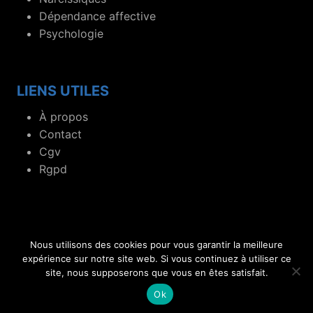
Dépendance affective
Psychologie
LIENS UTILES
À propos
Contact
Cgv
Rgpd
Nous utilisons des cookies pour vous garantir la meilleure
© 2019- 2026 Blog dédié aux flammes jumelles et
expérience sur notre site web. Si vous continuez à utiliser ce
site, nous supposerons que vous en êtes satisfait.
relations toxiques.
Ok