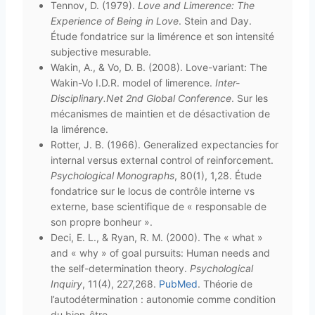
Tennov, D. (1979).
Love and Limerence: The
Experience of Being in Love
. Stein and Day.
Étude fondatrice sur la limérence et son intensité
subjective mesurable.
Wakin, A., & Vo, D. B. (2008). Love-variant: The
Wakin-Vo I.D.R. model of limerence.
Inter-
Disciplinary.Net 2nd Global Conference
. Sur les
mécanismes de maintien et de désactivation de
la limérence.
Rotter, J. B. (1966). Generalized expectancies for
internal versus external control of reinforcement.
Psychological Monographs
, 80(1), 1,28. Étude
fondatrice sur le locus de contrôle interne vs
externe, base scientifique de « responsable de
son propre bonheur ».
Deci, E. L., & Ryan, R. M. (2000). The « what »
and « why » of goal pursuits: Human needs and
the self-determination theory.
Psychological
Inquiry
, 11(4), 227,268.
PubMed
. Théorie de
l’autodétermination : autonomie comme condition
du bien-être.