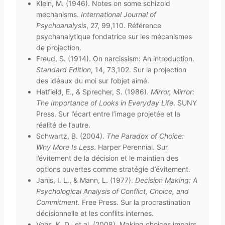
Klein, M. (1946). Notes on some schizoid
mechanisms.
International Journal of
Psychoanalysis
, 27, 99,110. Référence
psychanalytique fondatrice sur les mécanismes
de projection.
Freud, S. (1914). On narcissism: An introduction.
Standard Edition
, 14, 73,102. Sur la projection
des idéaux du moi sur l’objet aimé.
Hatfield, E., & Sprecher, S. (1986).
Mirror, Mirror:
The Importance of Looks in Everyday Life
. SUNY
Press. Sur l’écart entre l’image projetée et la
réalité de l’autre.
Schwartz, B. (2004).
The Paradox of Choice:
Why More Is Less
. Harper Perennial. Sur
l’évitement de la décision et le maintien des
options ouvertes comme stratégie d’évitement.
Janis, I. L., & Mann, L. (1977).
Decision Making: A
Psychological Analysis of Conflict, Choice, and
Commitment
. Free Press. Sur la procrastination
décisionnelle et les conflits internes.
Vohs, K. D., et al. (2008). Making choices impairs