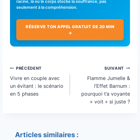
racine, là où le corps stocke la souffrance, pas
seulement à la compréhension.
RÉSERVE TON APPEL GRATUIT DE 20 MIN
→
Navigation
PRÉCÉDENT
SUIVANT
de
Vivre en couple avec
Flamme Jumelle &
l’article
un évitant : le scénario
l’Effet Barnum :
en 5 phases
pourquoi t’a voyante
« voit » si juste ?
Articles similaires :