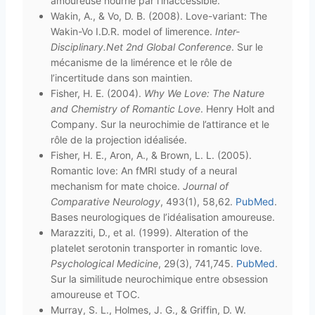
amoureuse nourrie par l’inaccessible.
Wakin, A., & Vo, D. B. (2008). Love-variant: The
Wakin-Vo I.D.R. model of limerence.
Inter-
Disciplinary.Net 2nd Global Conference
. Sur le
mécanisme de la limérence et le rôle de
l’incertitude dans son maintien.
Fisher, H. E. (2004).
Why We Love: The Nature
and Chemistry of Romantic Love
. Henry Holt and
Company. Sur la neurochimie de l’attirance et le
rôle de la projection idéalisée.
Fisher, H. E., Aron, A., & Brown, L. L. (2005).
Romantic love: An fMRI study of a neural
mechanism for mate choice.
Journal of
Comparative Neurology
, 493(1), 58,62.
PubMed
.
Bases neurologiques de l’idéalisation amoureuse.
Marazziti, D., et al. (1999). Alteration of the
platelet serotonin transporter in romantic love.
Psychological Medicine
, 29(3), 741,745.
PubMed
.
Sur la similitude neurochimique entre obsession
amoureuse et TOC.
Murray, S. L., Holmes, J. G., & Griffin, D. W.