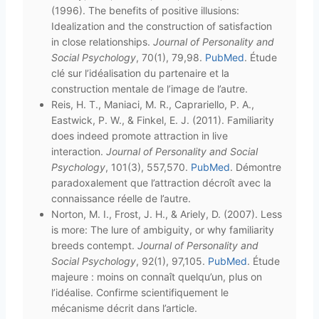
(1996). The benefits of positive illusions:
Idealization and the construction of satisfaction
in close relationships.
Journal of Personality and
Social Psychology
, 70(1), 79,98.
PubMed
. Étude
clé sur l’idéalisation du partenaire et la
construction mentale de l’image de l’autre.
Reis, H. T., Maniaci, M. R., Caprariello, P. A.,
Eastwick, P. W., & Finkel, E. J. (2011). Familiarity
does indeed promote attraction in live
interaction.
Journal of Personality and Social
Psychology
, 101(3), 557,570.
PubMed
. Démontre
paradoxalement que l’attraction décroît avec la
connaissance réelle de l’autre.
Norton, M. I., Frost, J. H., & Ariely, D. (2007). Less
is more: The lure of ambiguity, or why familiarity
breeds contempt.
Journal of Personality and
Social Psychology
, 92(1), 97,105.
PubMed
. Étude
majeure : moins on connaît quelqu’un, plus on
l’idéalise. Confirme scientifiquement le
mécanisme décrit dans l’article.