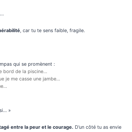
é…
érabilité
, car tu te sens faible, fragile.
sympas qui se promènent :
le bord de la piscine…
 que je me casse une jambe…
que…
si… »
tagé entre la peur et le courage.
D’un côté tu as envie