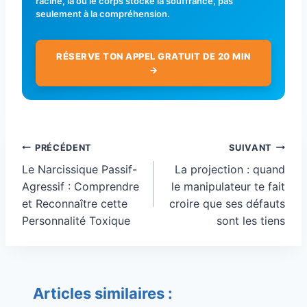
racine, là où le corps stocke la souffrance, pas
seulement à la compréhension.
RÉSERVE TON APPEL GRATUIT DE 20 MIN
→
Navigation
PRÉCÉDENT
SUIVANT
de
Le Narcissique Passif-
La projection : quand
l’article
Agressif : Comprendre
le manipulateur te fait
et Reconnaître cette
croire que ses défauts
Personnalité Toxique
sont les tiens
Articles similaires :