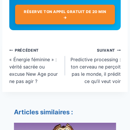
RÉSERVE TON APPEL GRATUIT DE 20 MIN
→
Navigation
PRÉCÉDENT
SUIVANT
de
« Énergie féminine » :
Predictive processing :
l’article
vérité sacrée ou
ton cerveau ne perçoit
excuse New Age pour
pas le monde, il prédit
ne pas agir ?
ce qu’il veut voir
Articles similaires :