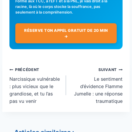
Formé aux TCC, à l'EFT et à la PNL, je vais droit à la
racine, là où le corps stocke la souffrance, pas
seulement à la compréhension.
RÉSERVE TON APPEL GRATUIT DE 20 MIN
→
Navigation
PRÉCÉDENT
SUIVANT
de
Narcissique vulnérable
Le sentiment
l’article
: plus vicieux que le
d’évidence Flamme
grandiose, et tu l’as
Jumelle : une réponse
pas vu venir
traumatique