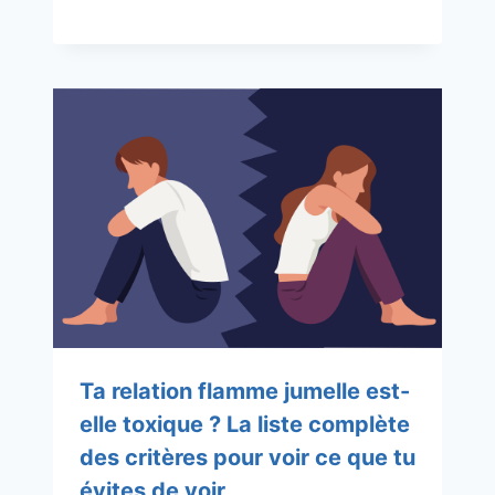
Ta relation flamme jumelle est-
elle toxique ? La liste complète
des critères pour voir ce que tu
évites de voir