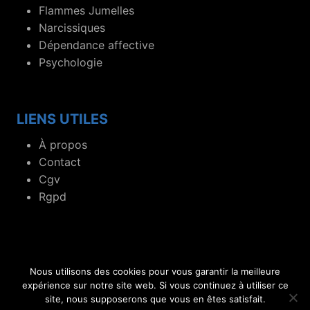
Flammes Jumelles
Narcissiques
Dépendance affective
Psychologie
LIENS UTILES
À propos
Contact
Cgv
Rgpd
Nous utilisons des cookies pour vous garantir la meilleure
© 2019- 2026 Blog dédié aux flammes jumelles et
expérience sur notre site web. Si vous continuez à utiliser ce
site, nous supposerons que vous en êtes satisfait.
relations toxiques.