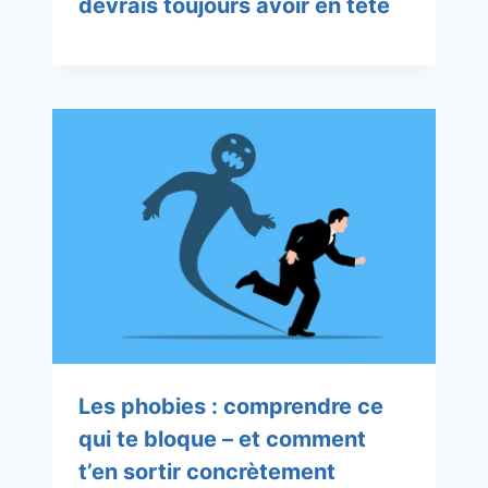
devrais toujours avoir en tête
Les phobies : comprendre ce
qui te bloque – et comment
t’en sortir concrètement