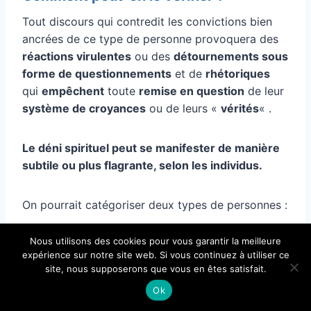
Tout discours qui contredit les convictions bien
ancrées de ce type de personne provoquera des
réactions virulentes
ou des
détournements sous
forme de questionnements
et de
rhétoriques
qui
empêchent
toute
remise en question
de leur
système de croyances
ou de leurs «
vérités
« .
Le déni spirituel peut se manifester de manière
subtile ou plus flagrante, selon les individus.
On pourrait catégoriser deux types de personnes :
Nous utilisons des cookies pour vous garantir la meilleure
Les créateurs de contenu.
expérience sur notre site web. Si vous continuez à utiliser ce
Les consommateurs de contenu.
site, nous supposerons que vous en êtes satisfait.
Ok
Voici quelques critères comportementaux du déni